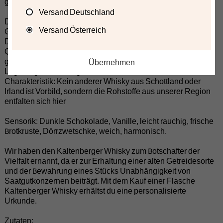
gab, ist dieser Whisky etwas ganz besonders.
Versand Deutschland
DER WHISKY FASS 5
Versand Österreich
Getreide: Kaltenberger Roggen (50 % gemälzt)
Destilliert: in unserer Brennerei
Qualität: reinstes Herzstück (Vor- und Nachlauf werden
großzügig abgetrennt)
Übernehmen
Lagerung: Eichen-Zigarrenfass
Charakteristik: Kein anderer Whisky aus Schottland oder
Irland ist Vorbild, sondern die Rohstoffe aus unserer Region
entfalten sich hier
Sensorik: Dunkle Schokolade, Vanille, leicht rauchig, frische
Brotkruste, Dörrzwetschke, weich, harmonisch.
Wir haben den Kaltenberger Whisky zum Botschafter der
Vielfalt ernannt, da er zur Erhaltung einer alten Getreidesorte
und der Bewahrung eines Stücks Unabhängigkeit von
Saatgutkonzernen beiträgt. Mit dem Kauf einer Flasche
Kaltenberger Whisky erhältst du eine personalisierte
Urkunde.
Zutaten: