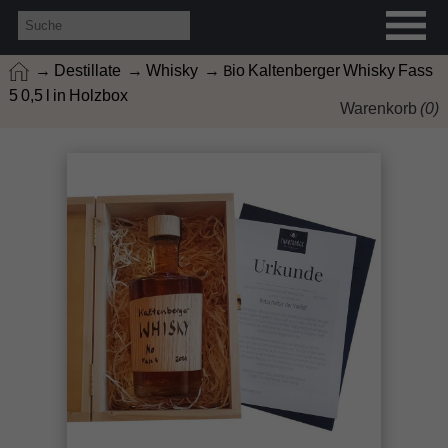
→ Destillate
→ Whisky
→ Bio Kaltenberger Whisky Fass
5 0,5 l in Holzbox
Warenkorb
(
0
)