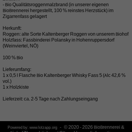
- Bio Qualitätsroggenmalzbrand (in unserer eigenen
BioBrennerei hergestellt, 100 % reinstes Herzstück) im
Zigarrenfass gelagert
Herkunft:
Roggen: alte Sorte Kaltenberger Roggen von unserem Biohof
Holzfass: Fassbinderei Polansky in Hohenruppersdorf
(Weinviertel, NÖ)
100 % Bio
Lieferumfang:
1 x 0,5 l Flasche Bio Kaltenberger Whisky Fass 5 (Alc 42,6 %
vol.)
1 x Holzkiste
Lieferzeit: ca. 2-5 Tage nach Zahlungseingang
- © 2020 - 2026 BioBrennerei &
Powered by:
www.lotzapp.org