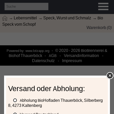
→ Lebensmittel
→ Speck, Wurst und Schmalz
→ Bio
Speck vom Schopf
Warenkorb
(
0
)
- © 2020 - 2026 BioBrennerei &
Powered by:
www.lotzapp.org
Biohof Thauerböck -
AGB
-
Versandinformation
-
Datenschutz
-
Impressum
Versand oder Abholung:
Abholung BioHofladen Thauerböck, Silberberg
8, 4273 Kaltenberg