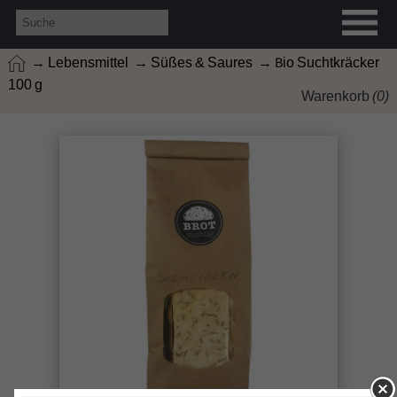
→ Lebensmittel
→ Süßes & Saures
→ Bio Suchtkräcker
100 g
Warenkorb
(
0
)