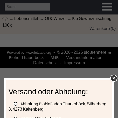
→ Lebensmittel
→ Öl & Würze
→ Bio Gewürzmischung,
100 g
Warenkorb
(
0
)
- © 2020 - 2026 BioBrennerei &
Powered by:
www.lotzapp.org
Biohof Thauerböck -
AGB
-
Versandinformation
-
Datenschutz
-
Impressum
Versand oder Abholung:
Abholung BioHofladen Thauerböck, Silberberg
8, 4273 Kaltenberg