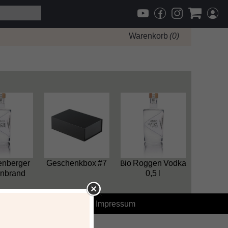
Warenkorb
(
0
)
tenberger
Geschenkbox #7
Bio Roggen Vodka
nbrand
0,5 l
mation
-
Datenschutz
-
Impressum