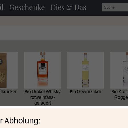
l
Geschenke
Dies & Das
tkräcker
Bio Dinkel Whisky
Bio Gewürzlikör
Bio Kal
rotweinfass-
Rogge
gelagert
026 BioBrennerei & Biohof Thauerböck -
AGB
-
Versandinfor
r Abholung: