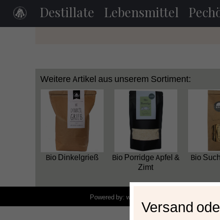
Destillate
Lebensmittel
Pechö
Weitere Artikel aus unserem Sortiment:
Bio Dinkelgrieß
Bio Porridge Apfel &
Bio Such
Zimt
- © 2020 - 2
Powered by:
www.lotzapp.org
Versand ode