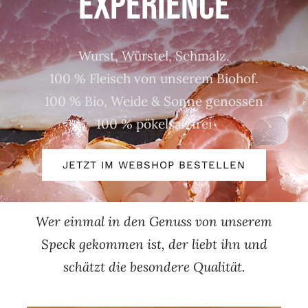
Experience
Events
Wurst, Würstel, Schmalz.
100 % Fleisch von unserem Biohof.
100 % Bio, Weide & Sonne genossen
100 % pökelsalzfrei
JETZT IM WEBSHOP BESTELLEN
Wer einmal in den Genuss von unserem
Speck gekommen ist, der liebt ihn und
schätzt die besondere Qualität.