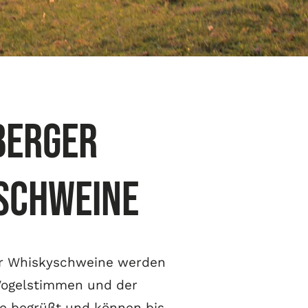
berger
schweine
er Whiskyschweine werden
Vogelstimmen und der
e begrüßt und können bis