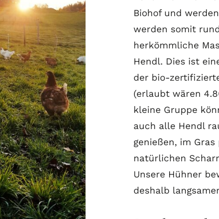
Biohof und werden 
werden somit rund 
herkömmliche Mast
Hendl. Dies ist eine
der bio-zertifizier
(erlaubt wären 4.8
kleine Gruppe könn
auch alle Hendl ra
genießen, im Gras
natürlichen Scharr
Unsere Hühner bew
deshalb langsamer