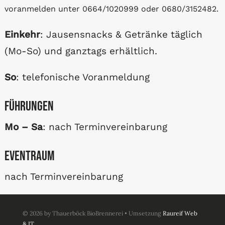
voranmelden unter 0664/1020999 oder 0680/3152482.
Einkehr
: Jausensnacks & Getränke täglich
(Mo-So) und ganztags erhältlich.
So
: telefonische Voranmeldung
Führungen
Mo – Sa
: nach Terminvereinbarung
eventraum
nach Terminvereinbarung
© 2026 by Thauerböck BioBrennerei • Umsetzung
Raureif Web
& IT